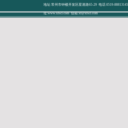
地址:常州市钟楼开发区星港路65-29 电话:0519-88813145 传真
址:www.xfscl.com 信箱:xf@xfscl.com