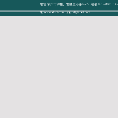
地址:常州市钟楼开发区星港路65-29 电话:0519-88813145 传真
址:www.xfscl.com 信箱:xf@xfscl.com